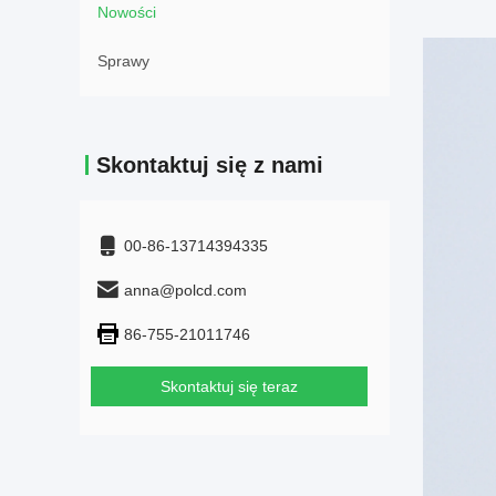
Nowości
Sprawy
Skontaktuj się z nami
00-86-13714394335
anna@polcd.com
86-755-21011746
Skontaktuj się teraz