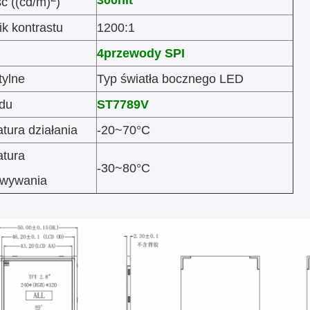
300
nit
ć ((cd/m)
)
k kontrastu
1200:1
4przewody SPI
tylne
Typ światła bocznego LED
du
ST7789V
tura działania
-20~70°C
tura
-30~80°C
owywania