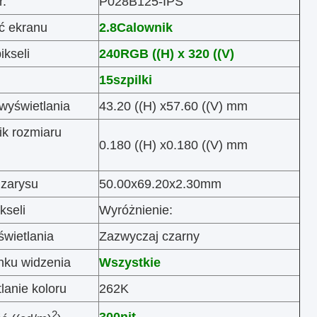
r.
P028B125-IPS
ć ekranu
2.
8
Calownik
ikseli
240RGB ((H) x 320 ((V)
15
szpilki
wyświetlania
43.20 ((H) x57.60 ((V) mm
k rozmiaru
0.180 ((H) x0.180 ((V) mm
zarysu
50.00x69.20x2.30mm
kseli
Wyróżnienie:
świetlania
Zazwyczaj czarny
nku widzenia
Wszystkie
lanie koloru
262K
2