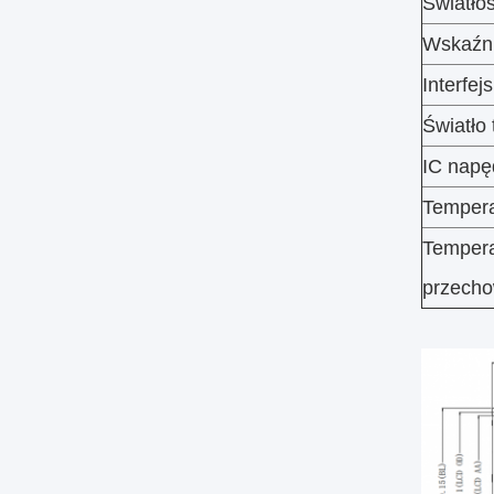
Światłoś
Wskaźni
Interfejs
Światło 
IC napę
Tempera
Tempera
przech