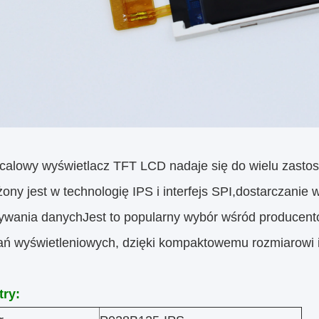
-calowy wyświetlacz TFT LCD nadaje się do wielu zasto
ny jest w technologię IPS i interfejs SPI,dostarczanie 
ywania danychJest to popularny wybór wśród producen
ań wyświetleniowych, dzięki kompaktowemu rozmiarowi i
ry: