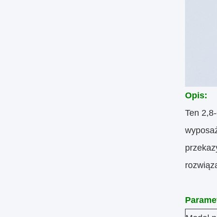
Opis:
Ten 2,8
wyposażo
przekaz
rozwiąz
Paramet