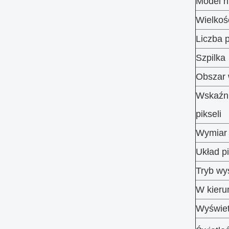
Model n
Wielkoś
Liczba p
Szpilka
Obszar 
Wskaźni
pikseli
Wymiar 
Układ pi
Tryb wy
W kieru
Wyświet