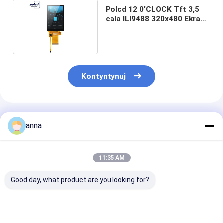
Polcd 12 0'CLOCK Tft 3,5
cala ILI9488 320x480 Ekran
dotykowy TFT
Kontyntynuj
Polecane Produkty
anna
11:35 AM
Good day, what product are you looking for?
Polcd 4 Wire SPI
Polcd 1,69 cali
Polcd 12 0'CL