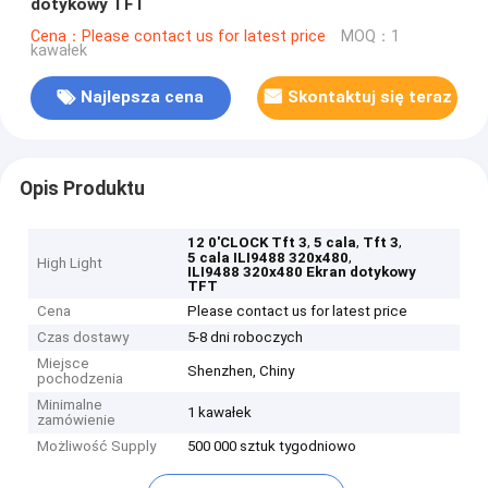
dotykowy TFT
Cena：Please contact us for latest price
MOQ：1
kawałek
Najlepsza cena
Skontaktuj się teraz
Opis Produktu
,
,
,
12 0'CLOCK Tft 3
5 cala
Tft 3
,
5 cala ILI9488 320x480
High Light
ILI9488 320x480 Ekran dotykowy
TFT
Cena
Please contact us for latest price
Czas dostawy
5-8 dni roboczych
Miejsce
Shenzhen, Chiny
pochodzenia
Minimalne
1 kawałek
zamówienie
Możliwość Supply
500 000 sztuk tygodniowo