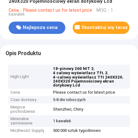
240X320 Pojemnościowy ekran dotykowy Lcd
Cena：Please contact us for latest price
MOQ：1
kawałek
Najlepsza cena
Skontaktuj się teraz
Opis Produktu
,
18-pinowy 260 NIT 2
,
,
4 calowy wyświetlacz Tft
2
High Light
,
4-calowy wyświetlacz Tft 240X320
240X320 Pojemnościowy ekran
dotykowy Lcd
Cena
Please contact us for latest price
Czas dostawy
5-8 dni roboczych
Miejsce
Shenzhen, Chiny
pochodzenia
Minimalne
1 kawałek
zamówienie
Możliwość Supply
500 000 sztuk tygodniowo