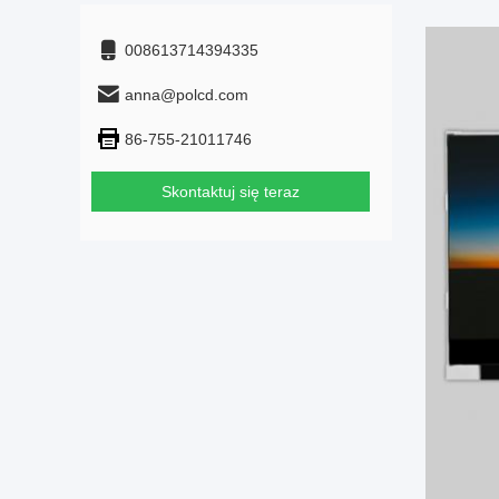
008613714394335
anna@polcd.com
86-755-21011746
Skontaktuj się teraz