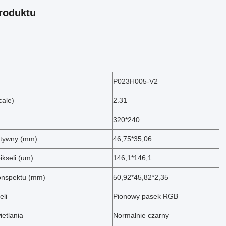
roduktu
P023H005-V2
cale)
2.31
320*240
ktywny (mm)
46,75*35,06
ikseli (um)
146,1*146,1
onspektu (mm)
50,92*45,82*2,35
eli
Pionowy pasek RGB
ietlania
Normalnie czarny