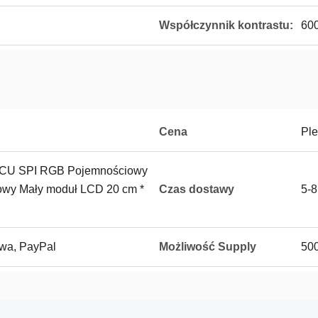
Współczynnik kontrastu:
600
Cena
Ple
s MCU SPI RGB Pojemnościowy
kowy Mały moduł LCD 20 cm *
Czas dostawy
5-8
towa, PayPal
Możliwość Supply
500