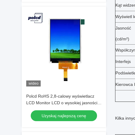
Kąt widze
Wyświetl k
Jasność
(cd/m²)
Współczyn
Interfejs
Podświetl
wideo
Kierowca 
Polcd RoHS 2,8-calowy wyświetlacz
LCD Monitor LCD o wysokiej jasności
300cd/M
Uzyskaj najlepszą cenę
Kilka inny