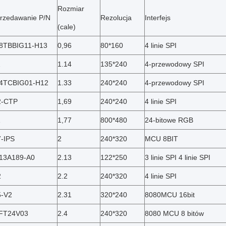
Rozmiar
rzedawanie P/N
Rezolucja
Interfejs
(cale)
8TBBIG11-H13
0,96
80*160
4 linie SPI
2
1.14
135*240
4-przewodowy SPI
4TCBIG01-H12
1.33
240*240
4-przewodowy SPI
2-CTP
1,69
240*240
4 linie SPI
1
1,77
800*480
24-bitowe RGB
-IPS
2
240*320
MCU 8BIT
13A189-A0
2.13
122*250
3 linie SPI 4 linie SPI
2
2.2
240*320
4 linie SPI
-V2
2.31
320*240
8080MCU 16bit
FT24V03
2.4
240*320
8080 MCU 8 bitów