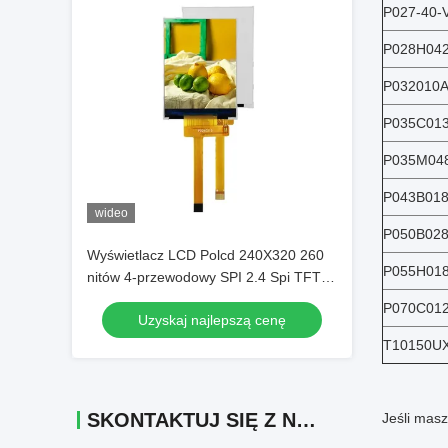
P027-40-
P028H04
P032010
P035C01
P035M048
P043B01
wideo
P050B028
Wyświetlacz LCD Polcd 240X320 260
P055H018
nitów 4-przewodowy SPI 2.4 Spi TFT
LCD
P070C01
Uzyskaj najlepszą cenę
T10150U
SKONTAKTUJ SIĘ Z NAMI
Jeśli masz