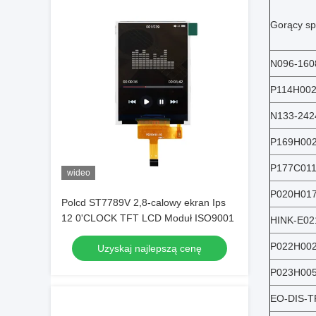
Gorący sp
N096-160
P114H00
N133-242
P169H00
P177C01
wideo
P020H017
Polcd ST7789V 2,8-calowy ekran Ips
12 0'CLOCK TFT LCD Moduł ISO9001
HINK-E02
P022H00
Uzyskaj najlepszą cenę
P023H005
EO-DIS-T