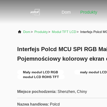
Dom
Produkty
Dom
>
Produkty
>
Moduł TFT LCD
>
Interfejs Polcd 
Interfejs Polcd MCU SPI RGB M
Pojemnościowy kolorowy ekran d
Mały moduł LCD RGB
mały moduł LCD
moduł LCD ROHS TFT
Miejsce pochodzenia:
Shenzhen, Chiny
Nazwa handlowa:
Polcd