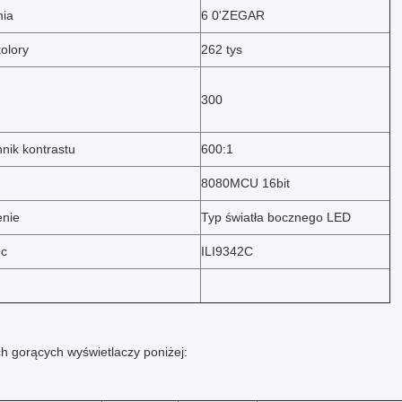
nia
6 0'ZEGAR
olory
262 tys
300
nik kontrastu
600:1
8080MCU 16bit
enie
Typ światła bocznego LED
Ic
ILI9342C
ch gorących wyświetlaczy poniżej: