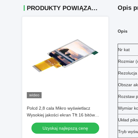
Opis p
PRODUKTY POWIĄZANE
Opis
Nr kat
Rozmiar (
Rezolucja
Obszar a
wideo
Rozstaw p
Polcd 2,8 cala Mikro wyświetlacz
Wymiar k
Wysokiej jakości ekran Tft 16 bitów
Układ piks
MCU SPI Interface Smart LCD Module
Uzyskaj najlepszą cenę
Tryb wyśw