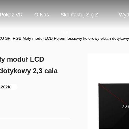
Pokaz VR
O Nas
Skontaktuj Się Z
Wyd
Nami
MCU SPI RGB Mały moduł LCD Pojemnościowy kolorowy ekran dotykowy 
ały moduł LCD
otykowy 2,3 cala
 262K