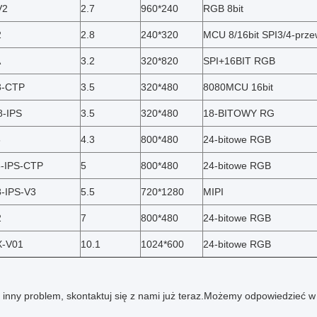
V2
2.7
960*240
RGB 8bit
2
2.8
240*320
MCU 8/16bit SPI3/4-prz
A
3.2
320*820
SPI+16BIT RGB
3-CTP
3.5
320*480
8080MCU 16bit
-IPS
3.5
320*480
18-BITOWY RG
8
4.3
800*480
24-bitowe RGB
-IPS-CTP
5
800*480
24-bitowe RGB
-IPS-V3
5.5
720*1280
MIPI
2
7
800*480
24-bitowe RGB
X-V01
10.1
1024*600
24-bitowe RGB
 inny problem, skontaktuj się z nami już teraz.Możemy odpowiedzieć w