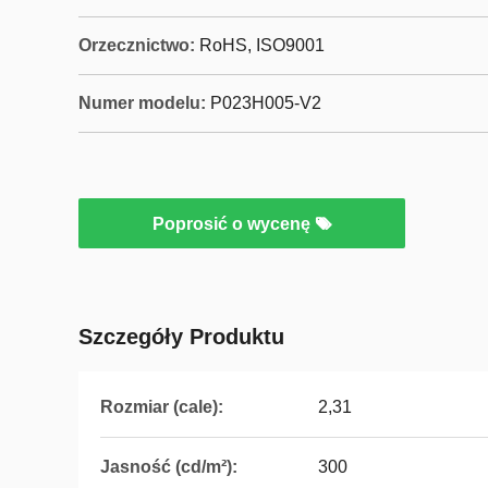
Orzecznictwo:
RoHS, ISO9001
Numer modelu:
P023H005-V2
Poprosić o wycenę
Szczegóły Produktu
Rozmiar (cale):
2,31
Jasność (cd/m²):
300