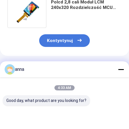
Polcd 2,8 cali Moduł LCM
240x320 Rozdzielczość MCU
Interfejs ST7789V 24pin IPS TFT
LCD Display
Kontyntynuj
Polecane Produkty
anna
4:33 AM
Good day, what product are you looking for?
Polcd 3,45 Inch 3,5
Polcd 2.4 Inch MCU
Polcd 2,4 cala
Inch 320x240 Square
Interface TFT
Przekaźnik 24