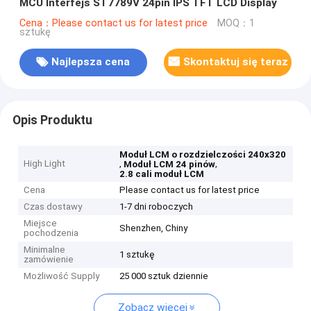
MCU Interfejs ST7789V 24pin IPS TFT LCD Display
Cena：Please contact us for latest price
MOQ：1
sztukę
Najlepsza cena
Skontaktuj się teraz
Opis Produktu
Moduł LCM o rozdzielczości 240x320
High Light
,
,
Moduł LCM 24 pinów
2.8 cali moduł LCM
Cena
Please contact us for latest price
Czas dostawy
1-7 dni roboczych
Miejsce
Shenzhen, Chiny
pochodzenia
Minimalne
1 sztukę
zamówienie
Możliwość Supply
25 000 sztuk dziennie
Zobacz więcej