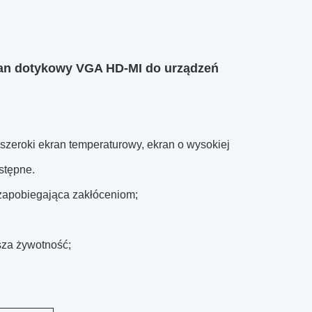
ran dotykowy VGA HD-MI do urządzeń
zeroki ekran temperaturowy, ekran o wysokiej
stępne.
zapobiegająca zakłóceniom;
sza żywotność;