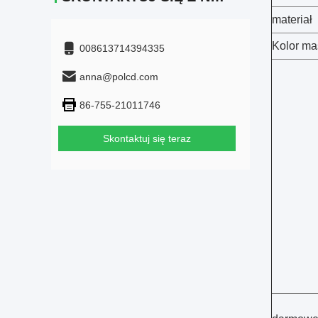
materiał
Kolor ma
008613714394335
anna@polcd.com
86-755-21011746
Skontaktuj się teraz