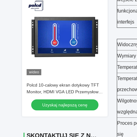
funkcjon
interfejs
Widoczn
Wymiary
Temperat
wideo
Temperat
Polcd 10-calowy ekran dotykowy TFT
przecho
Monitor, HDMI VGA LED Przemysłowy
monitor LCD Open Frame
Wilgotno
Uzyskaj najlepszą cenę
względn
Proces p
się
SKONTAKTUJ SIĘ Z NAMI