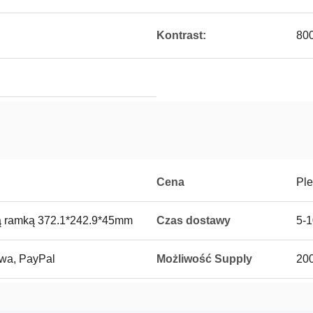
Kontrast:
800
Cena
Ple
tą ramką 372.1*242.9*45mm
Czas dostawy
5-1
towa, PayPal
Możliwość Supply
20