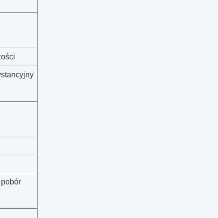
zości
ystancyjny
 pobór