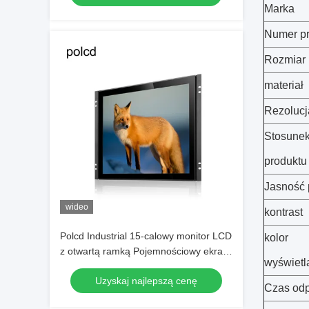
Marka
Numer p
Rozmiar 
materiał
Rezolucj
Stosune
produktu
Jasność 
wideo
kontrast
Polcd Industrial 15-calowy monitor LCD
kolor
z otwartą ramką Pojemnościowy ekran
wyświetl
dotykowy Pure Plane
Uzyskaj najlepszą cenę
Czas od