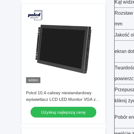
Kąt widz
Rozstaw
mm
Jakość o
ekran do
Twardoś
powierzc
wideo
Przepusz
Polcd 10,4-calowy niestandardowy
wyświetlacz LCD LED Monitor VGA z
kliknij ży
otwartą ramą do zastosowań
Uzyskaj najlepszą cenę
przemysłowych
Pobór en
wejście z