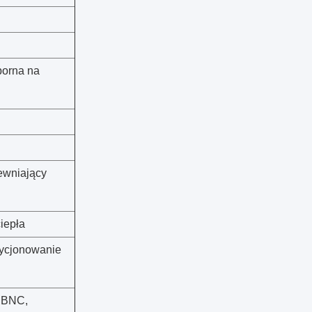
porna na
ewniający
iepła
zycjonowanie
b BNC,