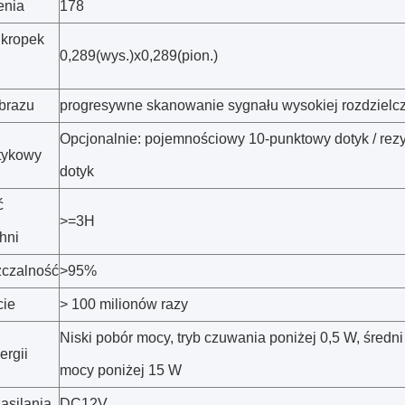
enia
178
 kropek
0,289(wys.)x0,289(pion.)
brazu
progresywne skanowanie sygnału wysokiej rozdzielc
Opcjonalnie: pojemnościowy 10-punktowy dotyk / rez
tykowy
dotyk
ć
>=3H
hni
czalność
>95%
cie
> 100 milionów razy
Niski pobór mocy, tryb czuwania poniżej 0,5 W, średni
ergii
mocy poniżej 15 W
asilania
DC12V