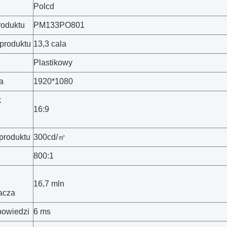
Polcd
roduktu
PM133PO801
produktu
13,3 cala
Plastikowy
a
1920*1080
k
16:9
produktu
300cd/㎡
800:1
16,7 mln
acza
powiedzi
6 ms