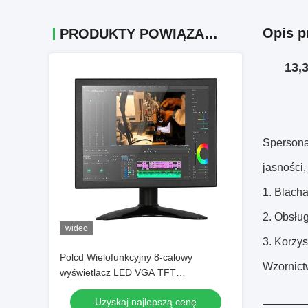
Opis p
PRODUKTY POWIĄZANE
13,
Spersona
jasności,
1. Blach
2. Obsług
wideo
3. Korzy
Polcd Wielofunkcyjny 8-calowy
Wzornict
wyświetlacz LED VGA TFT
Wbudowany monitor przemysłowy
Uzyskaj najlepszą cenę
Materiał metalowy