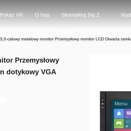
Pokaz VR
O Nas
Skontaktuj Się Z
Wyd
Nami
13,3-calowy metalowy monitor Przemysłowy monitor LCD Otwarta ram
nitor Przemysłowy
an dotykowy VGA