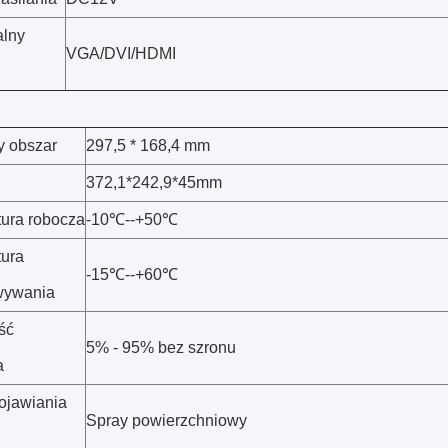
alny
VGA/DVI/HDMI
y obszar
297,5 * 168,4 mm
372,1*242,9*45mm
ura robocza
-10℃--+50℃
ura
-15℃--+60℃
wywania
ść
5% - 95% bez szronu
a
ojawiania
Spray powierzchniowy