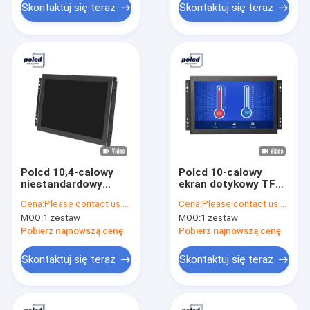
Skontaktuj się teraz
Skontaktuj się teraz
Polcd 10,4-calowy
Polcd 10-calowy
niestandardowy
ekran dotykowy TFT
wyświetlacz LCD LED
Monitor, HDMI VGA
Cena:
Please contact us for latest price
Cena:
Please contact us for latest price
Monitor VGA z
LED Przemysłowy
MOQ:
1 zestaw
MOQ:
1 zestaw
otwartą ramą do
monitor LCD Open
zastosowań
Frame
Pobierz najnowszą cenę
Pobierz najnowszą cenę
przemysłowych
Skontaktuj się teraz
Skontaktuj się teraz