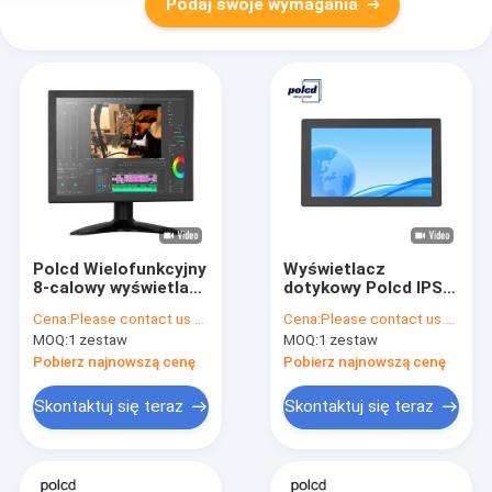
Podaj swoje wymagania
Polcd Wielofunkcyjny
Wyświetlacz
8-calowy wyświetlacz
dotykowy Polcd IPS
LED VGA TFT
Wbudowany monitor
Cena:
Please contact us for latest price
Cena:
Please contact us for latest price
Wbudowany monitor
przemysłowy 13,3-
MOQ:
1 zestaw
MOQ:
1 zestaw
przemysłowy
calowy
Materiał metalowy
wielofunkcyjny
Pobierz najnowszą cenę
Pobierz najnowszą cenę
Skontaktuj się teraz
Skontaktuj się teraz