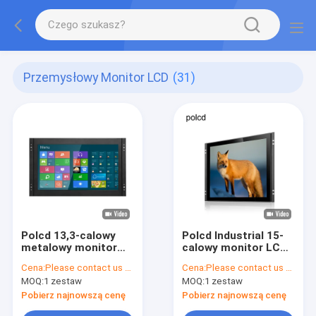
Przemysłowy Monitor LCD
(31)
Polcd 13,3-calowy
Polcd Industrial 15-
metalowy monitor
calowy monitor LCD
Przemysłowy
z otwartą ramką
Cena:
Please contact us for latest price
Cena:
Please contact us for latest price
monitor LCD Otwarta
Pojemnościowy
MOQ:
1 zestaw
MOQ:
1 zestaw
ramka Ekran
ekran dotykowy Pure
dotykowy VGA HDMI
Plane
Pobierz najnowszą cenę
Pobierz najnowszą cenę