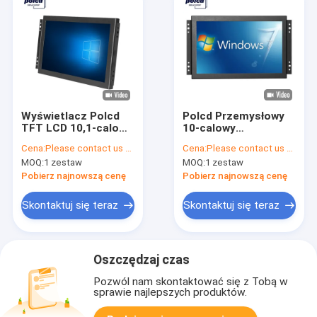
Wyświetlacz Polcd
Polcd Przemysłowy
TFT LCD 10,1-calowy
10-calowy
przemysłowy
pojemnościowy
Cena:
Please contact us for latest price
Cena:
Please contact us for latest price
monitor dotykowy o
monitor dotykowy
MOQ:
1 zestaw
MOQ:
1 zestaw
wysokiej jasności
Komputer VGA
IP65 Czarny
Wyświetlacz LCD
Pobierz najnowszą cenę
Pobierz najnowszą cenę
Otwarta ramka
Skontaktuj się teraz
Skontaktuj się teraz
Oszczędzaj czas
Pozwól nam skontaktować się z Tobą w
sprawie najlepszych produktów.