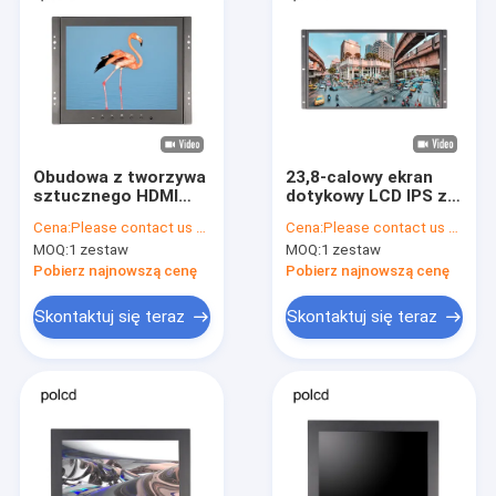
Obudowa z tworzywa
23,8-calowy ekran
sztucznego HDMI
dotykowy LCD IPS z
Polcd 9,7 "IPS Open
otwartą ramką do
Cena:
Please contact us for latest price
Cena:
Please contact us for latest price
Frame Przemysłowy
zastosowań
MOQ:
1 zestaw
MOQ:
1 zestaw
monitor PC do
przemysłowych
komputera
Pobierz najnowszą cenę
Pobierz najnowszą cenę
Skontaktuj się teraz
Skontaktuj się teraz
Dom
Produkty
Pokaz VR