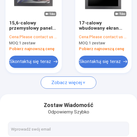
O nas
Kontrola jakości
15,6-calowy
17-calowy
przemysłowy panel
wbudowany ekran
Skontaktuj się z nami
PC Wbudowany port
dotykowy PC IPS 2K
Cena:
Please contact us for latest price
Cena:
Please contact us for latest price
HDMI VGA IPS
HD VGA TFT Panel
MOQ:
1 zestaw
MOQ:
1 zestaw
przemysłowy
Aktualności
Pobierz najnowszą cenę
Pobierz najnowszą cenę
Sprawy
Skontaktuj się teraz
Skontaktuj się teraz
Zobacz więcej
Wyświetlacz TFT LCD
Moduł TFT LCD
Zostaw Wiadomość
Odpowiemy Szybko
wyświetlacz lcd ips tft
Ekran dotykowy TFT