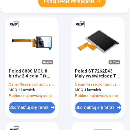
Podaj swoje wymagania
Polcd 8080 MCU 8
Polcd ST7262E43
bitów 2,4 cala Tft
Mały wyświetlacz Tft
Lcd ISO9001 240x320
Lcd RGB 24 bity 4,3
Cena:
Please contact us for latest price
Cena:
Please contact us for latest price
Lcd do zastosowań
cala Tft Lcd 800x480
MOQ:
1 kawałek
MOQ:
1 kawałek
komercyjnych
Pobierz najnowszą cenę
Pobierz najnowszą cenę
Skontaktuj się teraz
Skontaktuj się teraz