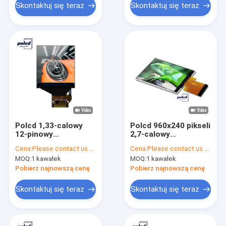
Skontaktuj się teraz
Skontaktuj się teraz
Polcd 1,33-calowy
Polcd 960x240 pikseli
12-pinowy
2,7-calowy
wyświetlacz LCD 4-
wyświetlacz LCD
Cena:
Please contact us for latest price
Cena:
Please contact us for latest price
żyłowy Ips 240x240
Kolory 262K Mały
MOQ:
1 kawałek
MOQ:
1 kawałek
ST7789V RGB
wyświetlacz TFT
Pionowy pasek
Pobierz najnowszą cenę
Pobierz najnowszą cenę
Skontaktuj się teraz
Skontaktuj się teraz