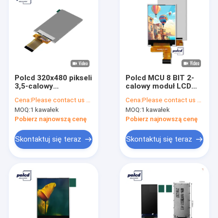
Polcd 320x480 pikseli
Polcd MCU 8 BIT 2-
3,5-calowy
calowy moduł LCD
wyświetlacz LCD
240X320 ST7789V
Cena:
Please contact us for latest price
Cena:
Please contact us for latest price
ILI9488 Mały
Mały panel LCD
MOQ:
1 kawałek
MOQ:
1 kawałek
wyświetlacz TFT
Pobierz najnowszą cenę
Pobierz najnowszą cenę
Skontaktuj się teraz
Skontaktuj się teraz
Dom
Produkty
Pokaz VR