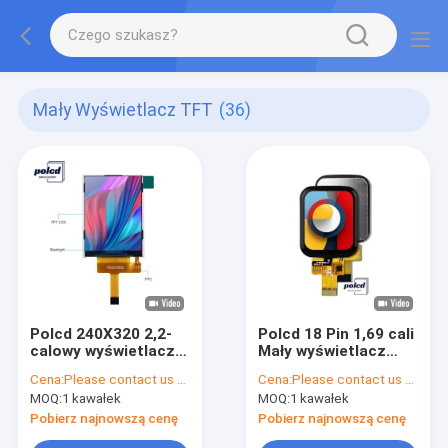
Mały Wyświetlacz TFT
(36)
Polcd 240X320 2,2-
Polcd 18 Pin 1,69 cali
calowy wyświetlacz
Mały wyświetlacz
LCD ST7789V Mały
TFT ST7789V
Cena:
Please contact us for latest price
Cena:
Please contact us for latest price
monitor Tft 300
240x240 IPS LCD
MOQ:
1 kawałek
MOQ:
1 kawałek
Jasność
Pobierz najnowszą cenę
Pobierz najnowszą cenę