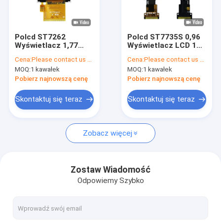
O nas
Kontrola jakości
Polcd ST7262
Polcd ST7735S 0,96
Wyświetlacz 1,77
Wyświetlacz LCD 13
Skontaktuj się z nami
cala 128 * 160 Mały
pinów 80X160 Mały
Cena:
Please contact us for latest price
Cena:
Please contact us for latest price
wyświetlacz TFT 40
wyświetlacz TFT 4
MOQ:
1 kawałek
MOQ:
1 kawałek
pinów
linie SPI
Aktualności
Pobierz najnowszą cenę
Pobierz najnowszą cenę
Sprawy
Skontaktuj się teraz
Skontaktuj się teraz
Zobacz więcej
Wyświetlacz TFT LCD
Moduł TFT LCD
Zostaw Wiadomość
Odpowiemy Szybko
wyświetlacz lcd ips tft
Ekran dotykowy TFT