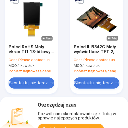
Polcd RoHS Mały
Polcd ILI9342C Mały
ekran Tft 18-bitowy
wyświetlacz TFT 2,31
2,8-calowy
cala 320x240 Tft do
Cena:
Please contact us for latest price
Cena:
Please contact us for latest price
wyświetlacz Tft
zastosowań
MOQ:
1 kawałek
MOQ:
1 kawałek
240x320 pikseli
medycznych
Pobierz najnowszą cenę
Pobierz najnowszą cenę
Skontaktuj się teraz
Skontaktuj się teraz
Oszczędzaj czas
Pozwól nam skontaktować się z Tobą w
sprawie najlepszych produktów.