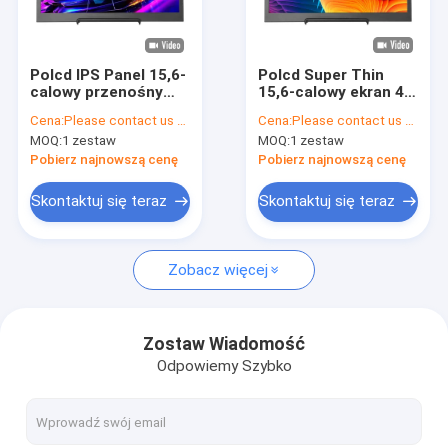
O nas
Kontrola jakości
Polcd IPS Panel 15,6-
Polcd Super Thin
calowy przenośny
15,6-calowy ekran 4k
Skontaktuj się z nami
monitor do gier HD
IPS 1080P LED
Cena:
Please contact us for latest price
Cena:
Please contact us for latest price
1080p Ekran
Monitor
MOQ:
1 zestaw
MOQ:
1 zestaw
komputera
komputerowy z
Aktualności
Wyświetlacz LED
portem typu C.
Pobierz najnowszą cenę
Pobierz najnowszą cenę
Sprawy
Skontaktuj się teraz
Skontaktuj się teraz
Zobacz więcej
Wyświetlacz TFT LCD
Moduł TFT LCD
Zostaw Wiadomość
Odpowiemy Szybko
wyświetlacz lcd ips tft
Ekran dotykowy TFT