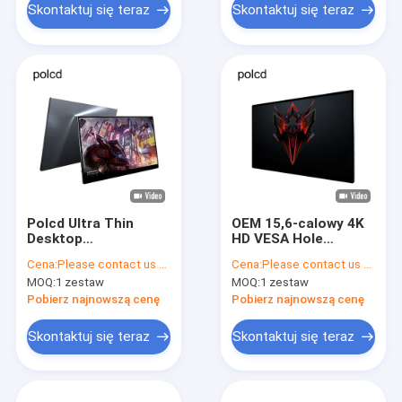
Skontaktuj się teraz
Skontaktuj się teraz
Polcd Ultra Thin
OEM 15,6-calowy 4K
Desktop
HD VESA Hole
Pełnokolorowy
Szeroki płaski
Cena:
Please contact us for latest price
Cena:
Please contact us for latest price
przemysłowy
przenośny monitor
MOQ:
1 zestaw
MOQ:
1 zestaw
monitor LED HD do
TFT LCD do gier
gier 11,6 cala
3840x2160
Pobierz najnowszą cenę
Pobierz najnowszą cenę
Skontaktuj się teraz
Skontaktuj się teraz