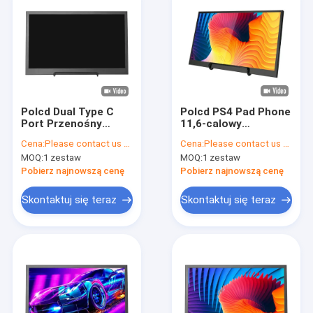
Polcd Dual Type C
Polcd PS4 Pad Phone
Port Przenośny
11,6-calowy
monitor LCD 15,6
przenośny monitor
Cena:
Please contact us for latest price
Cena:
Please contact us for latest price
cala 3840x2160
HDM LED z
MOQ:
1 zestaw
MOQ:
1 zestaw
Wyświetlacz LED
głośnikiem do gier na
pulpicie
Pobierz najnowszą cenę
Pobierz najnowszą cenę
Skontaktuj się teraz
Skontaktuj się teraz
Dom
Produkty
Pokaz VR