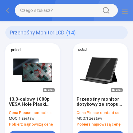
Przenośny Monitor LCD
(14)
13,3-calowy 1080p
Przenośny monitor
VESA Hole Płaski
dotykowy ze stopu
głośnik studyjny
aluminium Polcd 10,5
Cena:
Please contact us for latest price
Cena:
Please contact us for latest price
Przenośny monitor
cala IPS HD Audio
MOQ:
1 zestaw
MOQ:
1 zestaw
LCD do gier do
laptopa
Pobierz najnowszą cenę
Pobierz najnowszą cenę