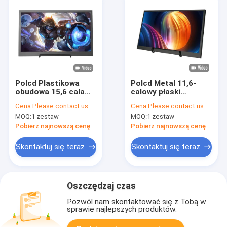
Polcd Plastikowa
Polcd Metal 11,6-
obudowa 15,6 cala
calowy płaski
1080P 4K IPS LED
pojemnościowy
Cena:
Please contact us for latest price
Cena:
Please contact us for latest price
Przenośny monitor
dotykowy przenośny
MOQ:
1 zestaw
MOQ:
1 zestaw
komputerowy do gier
monitor 1080p 4k do
laptopa USB
Pobierz najnowszą cenę
Pobierz najnowszą cenę
Skontaktuj się teraz
Skontaktuj się teraz
Oszczędzaj czas
Pozwól nam skontaktować się z Tobą w
sprawie najlepszych produktów.