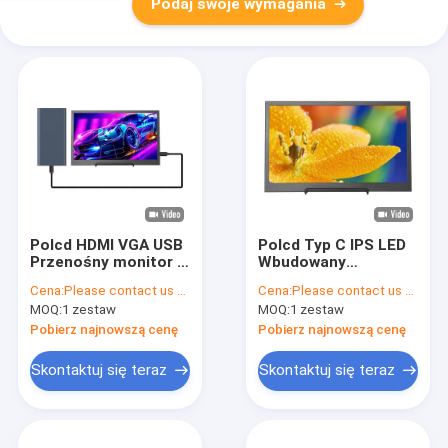
Podaj swoje wymagania
Polcd HDMI VGA USB
Polcd Typ C IPS LED
Przenośny monitor z
Wbudowany
ekranem dotykowym
przenośny monitor
Cena:
Please contact us for latest price
Cena:
Please contact us for latest price
Wodoodporny
komputerowy 4K do
MOQ:
1 zestaw
MOQ:
1 zestaw
Wbudowany
gier na laptopie
Pobierz najnowszą cenę
Pobierz najnowszą cenę
Skontaktuj się teraz
Skontaktuj się teraz