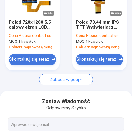
O nas
Kontrola jakości
Polcd 720x1280 5,5-
Polcd 73,44 mm IPS
calowy ekran LCD
TFT Wyświetlacz
Skontaktuj się z nami
MIPI IPS TFT LCD
LCD 3,5 cala Hdmi
Cena:
Please contact us for latest price
Cena:
Please contact us for latest price
Lcd 320 x 480 pikseli
MOQ:
1 kawałek
MOQ:
1 kawałek
Aktualności
Pobierz najnowszą cenę
Pobierz najnowszą cenę
Sprawy
Skontaktuj się teraz
Skontaktuj się teraz
Zobacz więcej
Wyświetlacz TFT LCD
Moduł TFT LCD
Zostaw Wiadomość
Odpowiemy Szybko
wyświetlacz lcd ips tft
Ekran dotykowy TFT