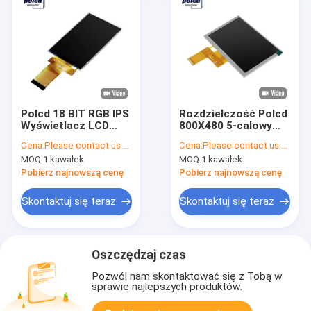
Polcd 18 BIT RGB IPS
Rozdzielczość Polcd
Wyświetlacz LCD
800X480 5-calowy
TFT 320X480 Pikseli
ekran Hdmi ST7262
Cena:
Please contact us for latest price
Cena:
Please contact us for latest price
Tft Lcd 3.5
Wyświetlacz Tft Hd
MOQ:
1 kawałek
MOQ:
1 kawałek
Pobierz najnowszą cenę
Pobierz najnowszą cenę
Skontaktuj się teraz
Skontaktuj się teraz
Oszczędzaj czas
Pozwól nam skontaktować się z Tobą w
sprawie najlepszych produktów.