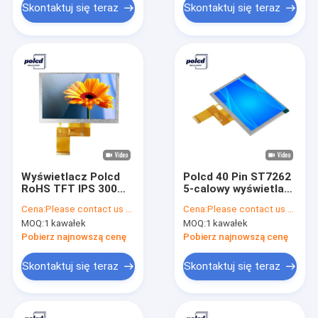
Skontaktuj się teraz
Skontaktuj się teraz
Wyświetlacz Polcd
Polcd 40 Pin ST7262
RoHS TFT IPS 300
5-calowy wyświetlacz
nitów 5-calowy ekran
LCD 800X480 IPS
Cena:
Please contact us for latest price
Cena:
Please contact us for latest price
dotykowy
TFT LCD
MOQ:
1 kawałek
MOQ:
1 kawałek
Transmisyjny
wyświetlacz
Pobierz najnowszą cenę
Pobierz najnowszą cenę
Skontaktuj się teraz
Skontaktuj się teraz