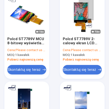
Polcd ST7789V MCU
Polcd ST7789V 2-
8-bitowy wyświetlacz
calowy ekran LCD
LCD 2,4-calowy ekran
Raspberry Pi
Cena:
Please contact us for latest price
Cena:
Please contact us for latest price
IPS TFT do
240X320 Tft Moduł
MOQ:
1 kawałek
MOQ:
1 kawałek
zastosowań
LCD
komercyjnych
Pobierz najnowszą cenę
Pobierz najnowszą cenę
Skontaktuj się teraz
Skontaktuj się teraz
Dom
Produkty
Pokaz VR