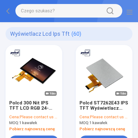
Wyświetlacz Lcd Ips Tft
(60)
Polcd 300 Nit IPS
Polcd ST7262E43 IPS
TFT LCD RGB 24-
TFT Wyświetlacz
bitowy 5-calowy
LCD 800X480 5 Cal
Cena:
Please contact us for latest price
Cena:
Please contact us for latest price
ekran LCD do
Wyświetlacz Do
MOQ:
1 kawałek
MOQ:
1 kawałek
komputera PC
Raspberry Pi
ISO9001
Pobierz najnowszą cenę
Pobierz najnowszą cenę