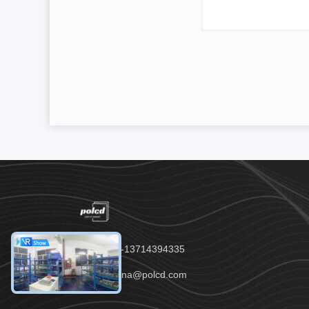
Tel：00-86-13714394335
E-mail：anna@polcd.com