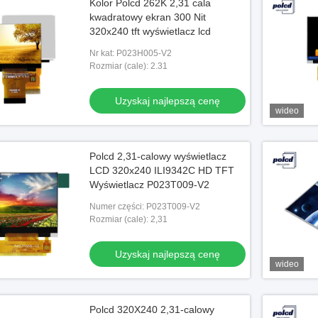
Kolor Polcd 262K 2,31 cala
kwadratowy ekran 300 Nit
320x240 tft wyświetlacz lcd
Nr kat: P023H005-V2
Rozmiar (cale): 2.31
Uzyskaj najlepszą cenę
wideo
Polcd 2,31-calowy wyświetlacz
LCD 320x240 ILI9342C HD TFT
Wyświetlacz P023T009-V2
Numer części: P023T009-V2
Rozmiar (cale): 2,31
Uzyskaj najlepszą cenę
wideo
Polcd 320X240 2,31-calowy