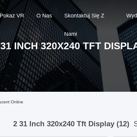
Pokaz VR
O Nas
Skontaktuj Się Z
Wyd
Nami
 31 INCH 320X240 TFT DISPL
ucent Online
2 31 Inch 320x240 Tft Display (12)
S