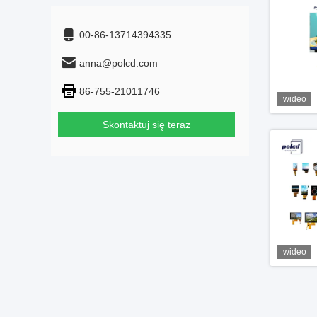
00-86-13714394335
anna@polcd.com
86-755-21011746
wideo
Skontaktuj się teraz
wideo