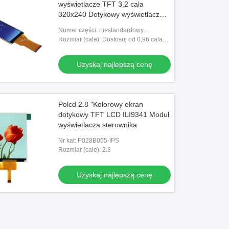
wyświetlacze TFT 3,2 cala
320x240 Dotykowy wyświetlacz
LCD na urządzenie z systemem
Numer części: niestandardowy
Android
wyświetlacz lcd
Rozmiar (cale): Dostosuj od 0,96 cala
do 10,1 cala
Uzyskaj najlepszą cenę
Polcd 2.8 "Kolorowy ekran
dotykowy TFT LCD ILI9341 Moduł
wyświetlacza sterownika
Nr kat: P028B055-IPS
Rozmiar (cale): 2.8
Uzyskaj najlepszą cenę