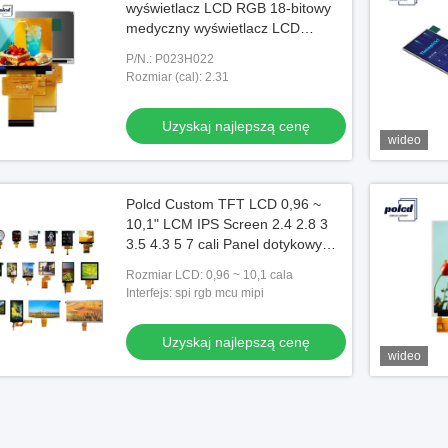
wyświetlacz LCD RGB 18-bitowy
medyczny wyświetlacz LCD
P023H022
P/N.: P023H022
Rozmiar (cal): 2.31
Uzyskaj najlepszą cenę
wideo
Polcd Custom TFT LCD 0,96 ~
10,1" LCM IPS Screen 2.4 2.8 3
3.5 4.3 5 7 cali Panel dotykowy
TFT Display LCD Moduł
Rozmiar LCD: 0,96 ~ 10,1 cala
Interfejs: spi rgb mcu mipi
Uzyskaj najlepszą cenę
wideo