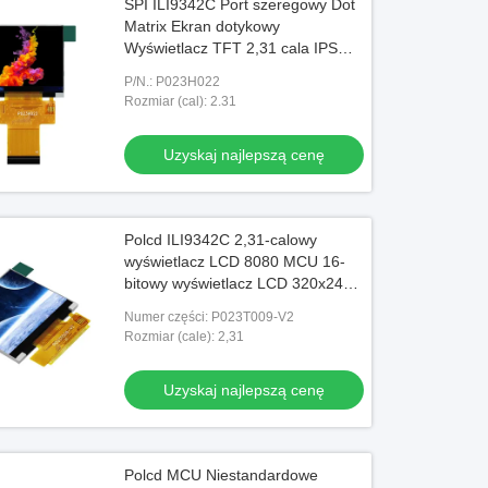
SPI ILI9342C Port szeregowy Dot
Matrix Ekran dotykowy
Wyświetlacz TFT 2,31 cala IPS
LCD 320x240
P/N.: P023H022
Rozmiar (cal): 2.31
Uzyskaj najlepszą cenę
Polcd ILI9342C 2,31-calowy
wyświetlacz LCD 8080 MCU 16-
bitowy wyświetlacz LCD 320x240
300 nitów
Numer części: P023T009-V2
Rozmiar (cale): 2,31
Uzyskaj najlepszą cenę
Polcd MCU Niestandardowe