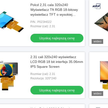
Polcd 2,31 cala 320x240
Wyświetlacz Tft RGB 18-bitowy
wyświetlacz TFT o wysokiej
jasności
P/N.: P023H022
Rozmiar (cal): 2.31
Uzyskaj najlepszą cenę
wideo
2.31 cali 320x240 wyświetlacz
LCD RGB 18 bit interfejs 35.06mm
IPS Square Screen
Rozmiar (cal): 2.31
Rezolucja: 320*240
Uzyskaj najlepszą cenę
wideo