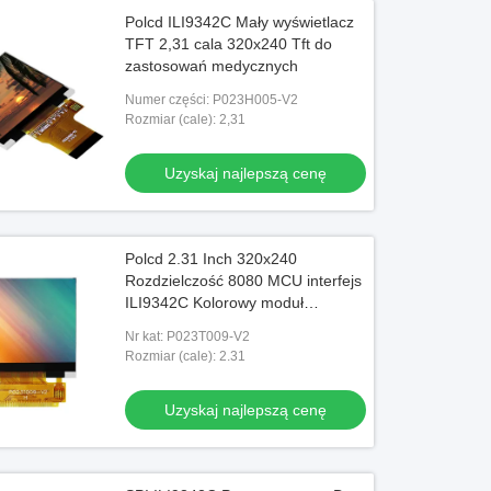
Polcd ILI9342C Mały wyświetlacz
TFT 2,31 cala 320x240 Tft do
zastosowań medycznych
Numer części: P023H005-V2
Rozmiar (cale): 2,31
Uzyskaj najlepszą cenę
Polcd 2.31 Inch 320x240
Rozdzielczość 8080 MCU interfejs
ILI9342C Kolorowy moduł
wyświetlacza LCD
Nr kat: P023T009-V2
Rozmiar (cale): 2.31
Uzyskaj najlepszą cenę