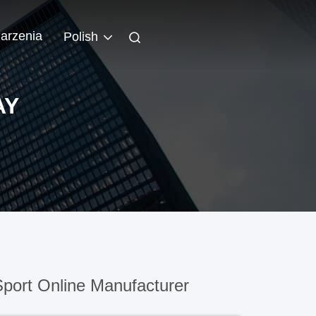
arzenia
Polish
AY
port Online Manufacturer